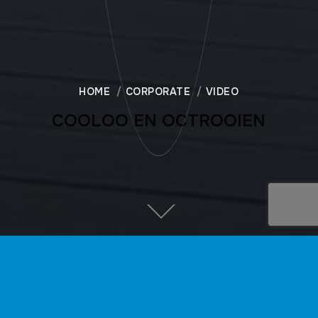
HOME
CORPORATE
VIDEO
COOLOO EN OCTROOIEN
DIRECTEUR
Hoe Cooloo wereldwijd impact wil make met circulaire
meubels