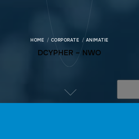
HOME
CORPORATE
ANIMATIE
DCYPHER – NWO
DIRECTEUR
Nederland heft jouw IT-talenten nodig om voorbereid te ziin
op de toekomst.